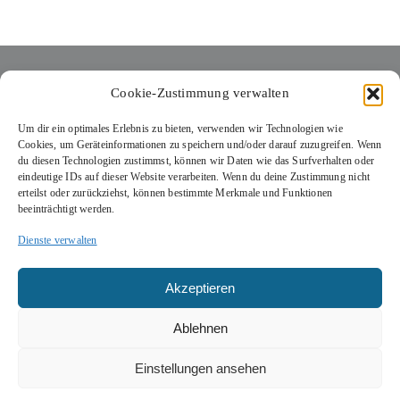
Cookie-Zustimmung verwalten
ÖFFNUNGSZEITEN
Um dir ein optimales Erlebnis zu bieten, verwenden wir Technologien wie
Cookies, um Geräteinformationen zu speichern und/oder darauf zuzugreifen. Wenn
du diesen Technologien zustimmst, können wir Daten wie das Surfverhalten oder
Di bis Sa: 12:00 bis 22:00 Uhr
eindeutige IDs auf dieser Website verarbeiten. Wenn du deine Zustimmung nicht
erteilst oder zurückziehst, können bestimmte Merkmale und Funktionen
So und Feiertage: 10:00 bis 20:00 Uhr
beeinträchtigt werden.
Montags Ruhetag (auch Feiertagsmontage)
Dienste verwalten
Akzeptieren
SOCIALS
Ablehnen
Einstellungen ansehen