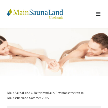
Skip
to
content
Toggl
Navig
Sauna
Massagen
Wellness
Geschenkideen
MainSaunaLand
»
Betriebsurlaub/Revisionsarbeiten in
Info
Mainsaunaland Sommer 2025