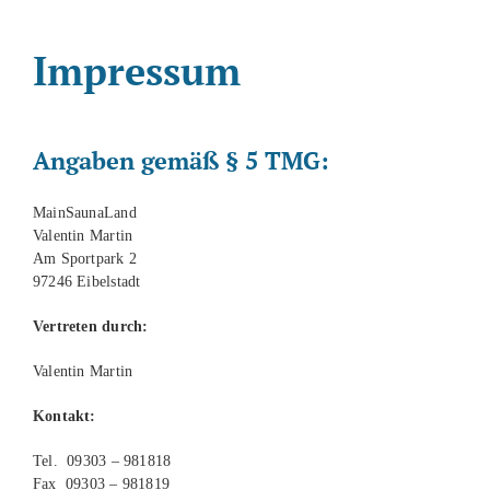
Referenzen
Impressum
Warenkorb
Angaben gemäß § 5 TMG:
SUCHE
NACH:
MainSaunaLand
Valentin Martin
Am Sportpark 2
97246 Eibelstadt
Vertreten durch:
Valentin Martin
Kontakt:
Tel. 09303 – 981818
Fax
09303 – 981819